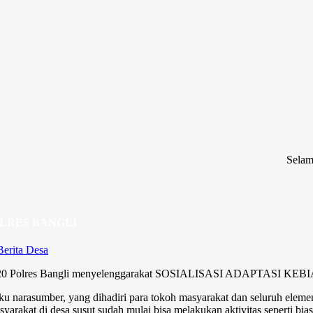
Selamat Datang d
OLRES BANGLI
Berita Desa
i 2020 Polres Bangli menyelenggarakat SOSIALISASI ADAPTASI KE
ku narasumber, yang dihadiri para tokoh masyarakat dan seluruh elemen 
yarakat di desa susut sudah mulai bisa melakukan aktivitas seperti bia