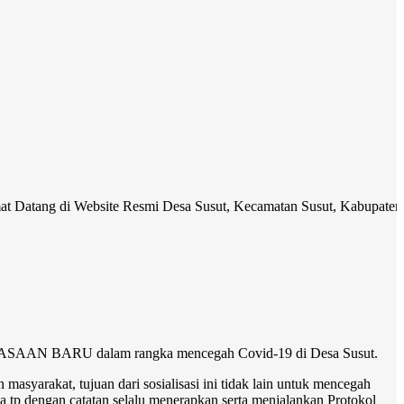
i Website Resmi Desa Susut, Kecamatan Susut, Kabupaten Bangli. Med
BIASAAN BARU dalam rangka mencegah Covid-19 di Desa Susut.
masyarakat, tujuan dari sosialisasi ini tidak lain untuk mencegah
sa tp dengan catatan selalu menerapkan serta menjalankan Protokol