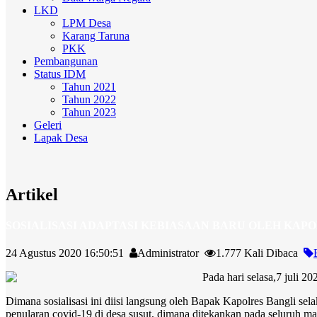
LKD
LPM Desa
Karang Taruna
PKK
Pembangunan
Status IDM
Tahun 2021
Tahun 2022
Tahun 2023
Geleri
Lapak Desa
Artikel
SOSIALISASI ADAPTASI KEBIASAAN BARU OLEH KAP
24 Agustus 2020 16:50:51
Administrator
1.777 Kali Dibaca
Pada hari selasa,7 jul
Dimana sosialisasi ini diisi langsung oleh Bapak Kapolres Bangli sela
penularan covid-19 di desa susut, dimana ditekankan pada seluruh mas