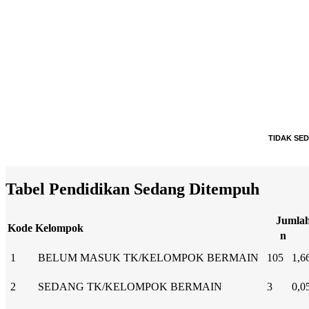
TIDAK SE
TIDAK SE
End of interactive chart.
Tabel Pendidikan Sedang Ditempuh
Jumla
Kode
Kelompok
n
1
BELUM MASUK TK/KELOMPOK BERMAIN
105
1,6
2
SEDANG TK/KELOMPOK BERMAIN
3
0,0