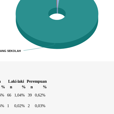
DANG SEKOLAH
DANG SEKOLAH
h
Laki-laki
Perempuan
%
n
%
n
%
6%
66
1,04%
39
0,62%
5%
1
0,02%
2
0,03%