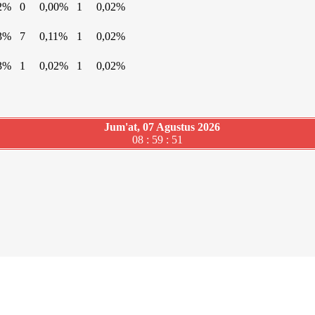
2%
0
0,00%
1
0,02%
3%
7
0,11%
1
0,02%
3%
1
0,02%
1
0,02%
Jum'at, 07 Agustus 2026
08 : 59 : 52