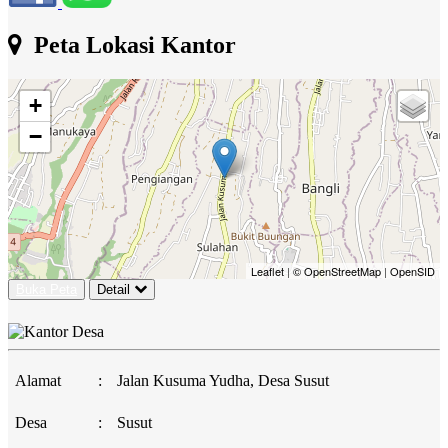
Peta Lokasi Kantor
+
−
Leaflet
|
© OpenStreetMap
|
OpenSID
Buka Peta
Detail
Alamat
:
Jalan Kusuma Yudha, Desa Susut
Desa
:
Susut