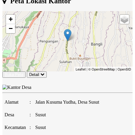
Peta Lokasi Kantor
+
−
Leaflet
|
© OpenStreetMap
|
OpenSID
Buka Peta
Detail
Alamat
:
Jalan Kusuma Yudha, Desa Susut
Desa
:
Susut
Kecamatan
:
Susut