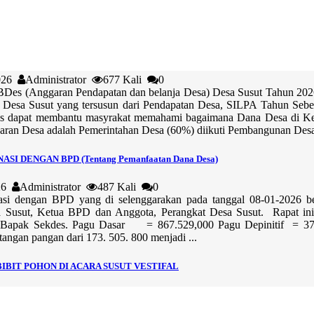
2026
Administrator
677 Kali
0
BDes (Anggaran Pendapatan dan belanja Desa) Desa Susut Tahun 202
 Desa Susut yang tersusun dari Pendapatan Desa, SILPA Tahun Sebel
s dapat membantu masyrakat memahami bagaimana Dana Desa di Kelol
aran Desa adalah Pemerintahan Desa (60%) diikuti Pembangunan Desa
SI DENGAN BPD (Tentang Pemanfaatan Dana Desa)
026
Administrator
487 Kali
0
si dengan BPD yang di selenggarakan pada tanggal 08-01-2026 bert
a Susut, Ketua BPD dan Anggota, Perangkat Desa Susut. Rapat in
eh Bapak Sekdes. Pagu Dasar = 867.529,000 Pagu Depinitif = 
angan pangan dari 173. 505. 800 menjadi ...
IBIT POHON DI ACARA SUSUT VESTIFAL