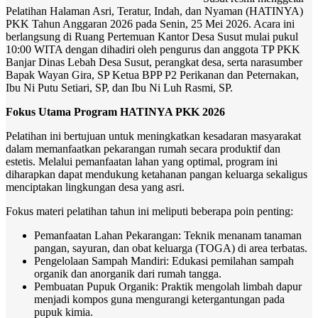
Pelatihan Halaman Asri, Teratur, Indah, dan Nyaman (HATINYA)
PKK Tahun Anggaran 2026 pada Senin, 25 Mei 2026. Acara ini
berlangsung di Ruang Pertemuan Kantor Desa Susut mulai pukul
10:00 WITA dengan dihadiri oleh pengurus dan anggota TP PKK
Banjar Dinas Lebah Desa Susut, perangkat desa, serta narasumber
Bapak Wayan Gira, SP Ketua BPP P2 Perikanan dan Peternakan,
Ibu Ni Putu Setiari, SP, dan Ibu Ni Luh Rasmi, SP.
Fokus Utama Program HATINYA PKK 2026
Pelatihan ini bertujuan untuk meningkatkan kesadaran masyarakat
dalam memanfaatkan pekarangan rumah secara produktif dan
estetis. Melalui pemanfaatan lahan yang optimal, program ini
diharapkan dapat mendukung ketahanan pangan keluarga sekaligus
menciptakan lingkungan desa yang asri.
Fokus materi pelatihan tahun ini meliputi beberapa poin penting:
Pemanfaatan Lahan Pekarangan: Teknik menanam tanaman
pangan, sayuran, dan obat keluarga (TOGA) di area terbatas.
Pengelolaan Sampah Mandiri: Edukasi pemilahan sampah
organik dan anorganik dari rumah tangga.
Pembuatan Pupuk Organik: Praktik mengolah limbah dapur
menjadi kompos guna mengurangi ketergantungan pada
pupuk kimia.