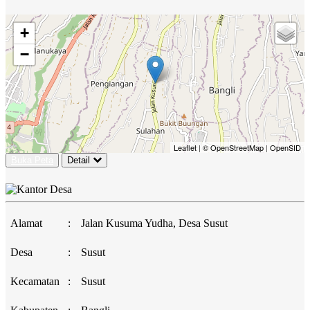
+
−
Leaflet
|
© OpenStreetMap
|
OpenSID
Buka Peta
Detail
Alamat
:
Jalan Kusuma Yudha, Desa Susut
Desa
:
Susut
Kecamatan
:
Susut