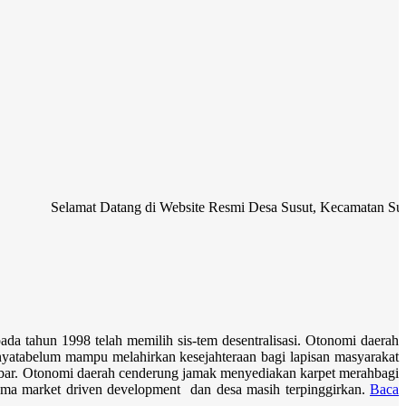
amat Datang di Website Resmi Desa Susut, Kecamatan Susut, Kabupate
ada tahun 1998 telah memilih sis-
tem desentralisasi. Otonomi daerah
nyata
belum mampu melahirkan kesejahteraan bagi lapisan masyarakat
ebar. Otonomi daerah cenderung jamak menyediakan karpet merah
bagi
igma
market driven development
dan desa masih terpinggirkan.
Baca