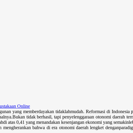
Sel
ustakaan Online
unan yang memberdayakan tidaklah
mudah. Reformasi di Indonesia p
nalnya.
Bukan tidak berhasil, tapi penyelenggaraan otonomi daerah ter
ah
di atas 0,41 yang menandakan kesenjangan ekonomi yang semakin
l
ah mengherank
an bahwa di era otonomi daerah lengket dengan
parad