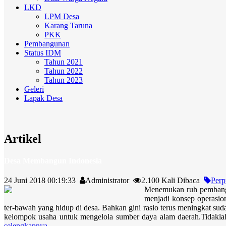
LKD
LPM Desa
Karang Taruna
PKK
Pembangunan
Status IDM
Tahun 2021
Tahun 2022
Tahun 2023
Geleri
Lapak Desa
Artikel
Desa Membangun Indonesia
24 Juni 2018 00:19:33
Administrator
2.100 Kali Dibaca
Perp
Menemukan ruh pembang
menjadi konsep operasio
ter-
bawah yang hidup di desa. Bahkan gini rasio
terus meningkat sud
kelompok usaha untuk mengelola sumber daya alam daerah.
Tidakl
selengkapnya