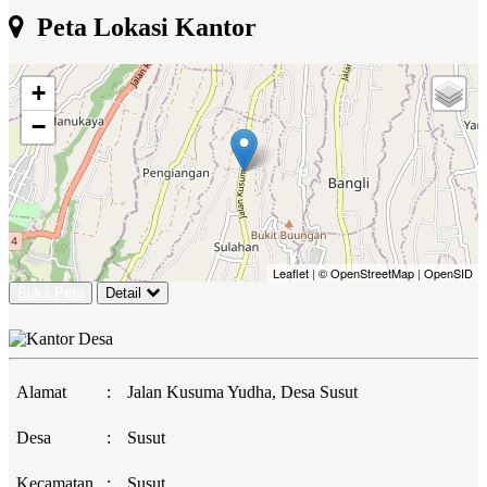
Peta Lokasi Kantor
+
−
Leaflet
|
© OpenStreetMap
|
OpenSID
Buka Peta
Detail
Alamat
:
Jalan Kusuma Yudha, Desa Susut
Desa
:
Susut
Kecamatan
:
Susut