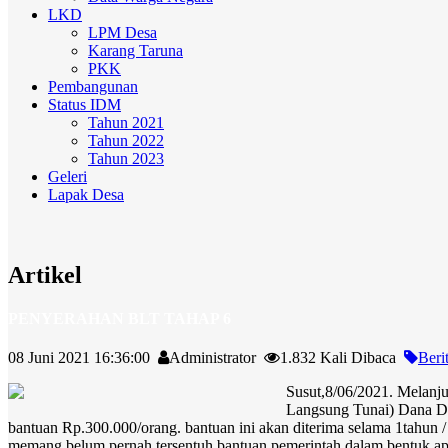
LKD
LPM Desa
Karang Taruna
PKK
Pembangunan
Status IDM
Tahun 2021
Tahun 2022
Tahun 2023
Geleri
Lapak Desa
Artikel
PENYERAHAN BLT TAHAP 6
08 Juni 2021 16:36:00
Administrator
1.832 Kali Dibaca
Beri
Susut,8/06/2021. Melanj
Langsung Tunai) Dana Des
bantuan Rp.300.000/orang. bantuan ini akan diterima selama 1tahun
memang belum pernah tersentuh bantuan pemerintah dalam bentuk a