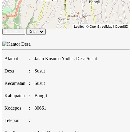
Leaflet
|
© OpenStreetMap
|
OpenSID
Buka Peta
Detail
Alamat
:
Jalan Kusuma Yudha, Desa Susut
Desa
:
Susut
Kecamatan
:
Susut
Kabupaten
:
Bangli
Kodepos
:
80661
Telepon
: