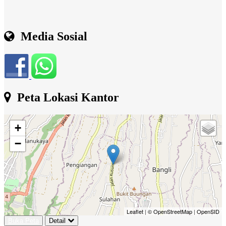
Media Sosial
Peta Lokasi Kantor
+
−
Leaflet
|
© OpenStreetMap
|
OpenSID
Buka Peta
Detail