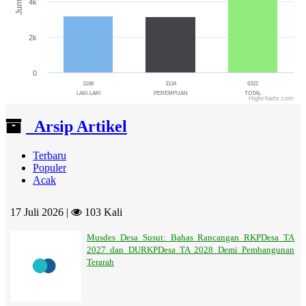
Jumlah
4k
2k
0
3188
3134
6322
LAKI-LAKI
PEREMPUAN
TOTAL
Highcharts.com
End of interactive chart.
Arsip Artikel
Terbaru
Populer
Acak
17 Juli 2026 |
103 Kali
Musdes Desa Susut: Bahas Rancangan RKPDesa TA
2027 dan DURKPDesa TA 2028 Demi Pembangunan
Terarah