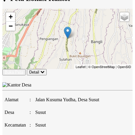
+
−
Leaflet
|
© OpenStreetMap
|
OpenSID
Buka Peta
Detail
Alamat
:
Jalan Kusuma Yudha, Desa Susut
Desa
:
Susut
Kecamatan
:
Susut