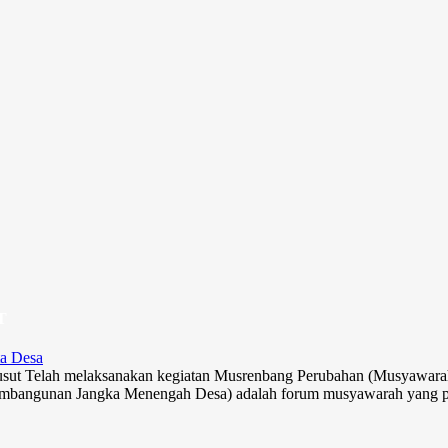
Sel
T
ta Desa
Susut Telah melaksanakan kegiatan Musrenbang Perubahan (Musyawa
bangunan Jangka Menengah Desa) adalah forum musyawarah yang p