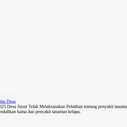
Sel
SA SUSUT
rita Desa
025 Desa Susut Telah Melaksanakan Pelatihan tentang penyakit tanam
endalikan hama dan penyakit tanaman kelapa.