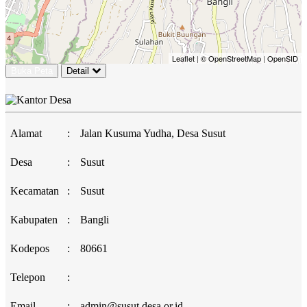
Leaflet
|
© OpenStreetMap
|
OpenSID
Buka Peta
Detail
Alamat
:
Jalan Kusuma Yudha, Desa Susut
Desa
:
Susut
Kecamatan
:
Susut
Kabupaten
:
Bangli
Kodepos
:
80661
Telepon
:
Email
:
admin@susut.desa.or.id