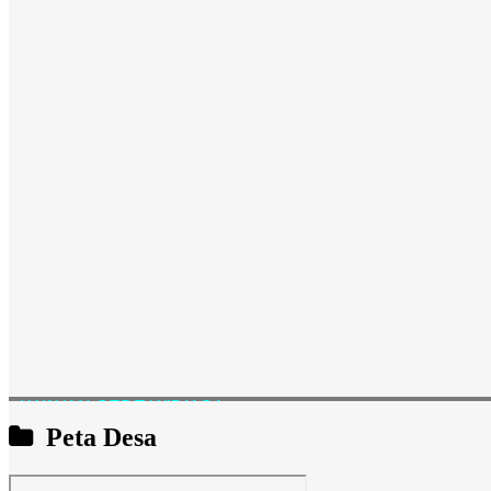
I WAYAN GEDE WIDIASA
Kepala Seksi Kesejahteraan Rakyat
Peta Desa