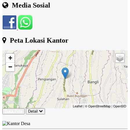
Media Sosial
Peta Lokasi Kantor
+
−
Leaflet
|
© OpenStreetMap
|
OpenSID
Buka Peta
Detail