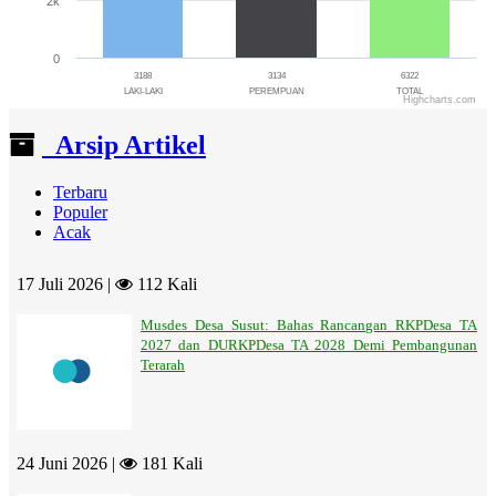
2k
0
3188
3134
6322
LAKI-LAKI
PEREMPUAN
TOTAL
Highcharts.com
End of interactive chart.
Arsip Artikel
Terbaru
Populer
Acak
17 Juli 2026 |
112 Kali
Musdes Desa Susut: Bahas Rancangan RKPDesa TA
2027 dan DURKPDesa TA 2028 Demi Pembangunan
Terarah
24 Juni 2026 |
181 Kali