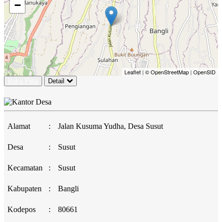
−
Leaflet
|
© OpenStreetMap
|
OpenSID
Buka Peta
Detail
Alamat
:
Jalan Kusuma Yudha, Desa Susut
Desa
:
Susut
Kecamatan
:
Susut
Kabupaten
:
Bangli
Kodepos
:
80661