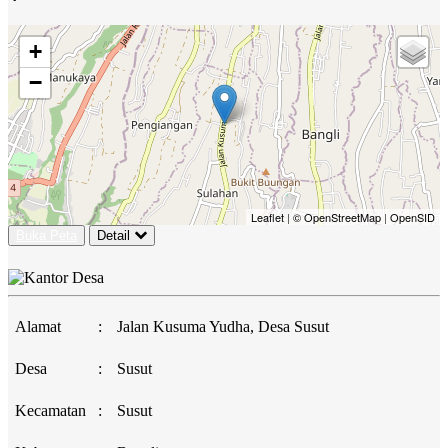
+
−
Leaflet
|
© OpenStreetMap
|
OpenSID
Buka Peta
Detail
Alamat
:
Jalan Kusuma Yudha, Desa Susut
Desa
:
Susut
Kecamatan
:
Susut