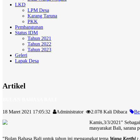
LKD
LPM Desa
Karang Taruna
PKK
Pembangunan
Status IDM
Tahun 2021
Tahun 2022
Tahun 2023
Geleri
Lapak Desa
Artikel
BULAN BAHASA BALI
18 Maret 2021 17:05:32
Administrator
2.078 Kali Dibaca
Be
Kamis,3/3/2021" Sebagai
masyarakat Bali, sarana 
"Bulan Bahasa Bali untuk tahun ini mengangkat tema
Wana Kerthi :