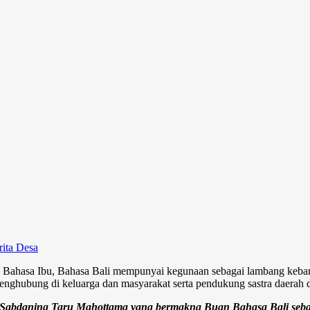
Sel
rita Desa
 Bahasa Ibu, Bahasa Bali mempunyai kegunaan sebagai lambang kebang
penghubung di keluarga dan masyarakat serta pendukung sastra daerah d
 Sabdaning Taru Mahottama yang bermakna Buan Bahasa Bali sebagai